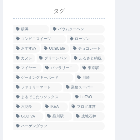
タグ
横浜
バウムクーヘン
コンビニスイーツ
ローソン
おすすめ
UchiCafe
チョコレート
カヌレ
グリーンパン
ふるさと納税
マイヤー
バッラリーニ
東京駅
ゲーミングキーボード
川崎
ファミリーマート
業務スーパー
まるでこたつソックス
LeTAO
六花亭
IKEA
ブログ運営
GODIVA
品川駅
成城石井
ハーゲンダッツ