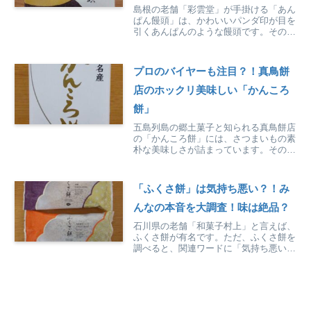
島根の老舗「彩雲堂」が手掛ける「あん
ぱん饅頭」は、かわいいパンダ印が目を
引くあんぱんのような饅頭です。その味
は、見た目通りほっこりとした美味しさ
です。
プロのバイヤーも注目？！真鳥餅
店のホックリ美味しい「かんころ
餅」
五島列島の郷土菓子と知られる真鳥餅店
の「かんころ餅」には、さつまいもの素
朴な美味しさが詰まっています。その味
は、食のプロからも注目を集めていま
す。
「ふくさ餅」は気持ち悪い？！み
んなの本音を大調査！味は絶品？
石川県の老舗「和菓子村上」と言えば、
ふくさ餅が有名です。ただ、ふくさ餅を
調べると、関連ワードに「気持ち悪い」
と出てきます。その噂の真相と実際のふ
くさ餅を食べてみた感想を徹底紹介して
います。