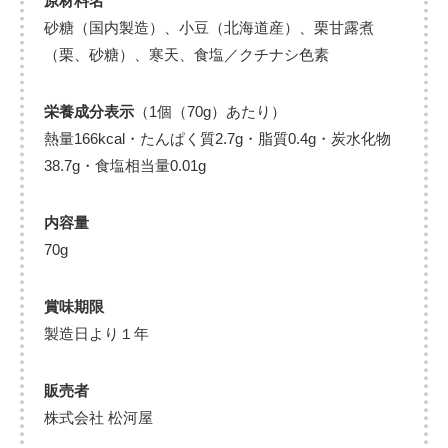
原材料名
砂糖（国内製造）、小豆（北海道産）、栗甘露煮
（栗、砂糖）、寒天、食塩／クチナシ色素
栄養成分表示
（1個（70g）あたり）
熱量166kcal・たんぱく質2.7g・脂質0.4g・炭水化物
38.7g・食塩相当量0.01g
内容量
70g
賞味期限
製造日より１年
販売者
株式会社 松河屋