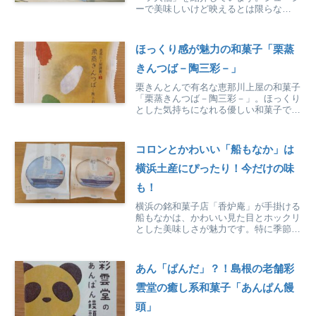
ーで美味しいけど映えるとは限らな
い？！アイテム選びには注意が必要で
す。
ほっくり感が魅力の和菓子「栗蒸
きんつば－陶三彩－」
栗きんとんで有名な恵那川上屋の和菓子
「栗蒸きんつば－陶三彩－」。ほっくり
とした気持ちになれる優しい和菓子で
す。
コロンとかわいい「船もなか」は
横浜土産にぴったり！今だけの味
も！
横浜の銘和菓子店「香炉庵」が手掛ける
船もなかは、かわいい見た目とホックリ
とした美味しさが魅力です。特に季節限
定「モンブラン味」は絶品！横浜土産に
おすすめです。
あん「ぱんだ」？！島根の老舗彩
雲堂の癒し系和菓子「あんぱん饅
頭」