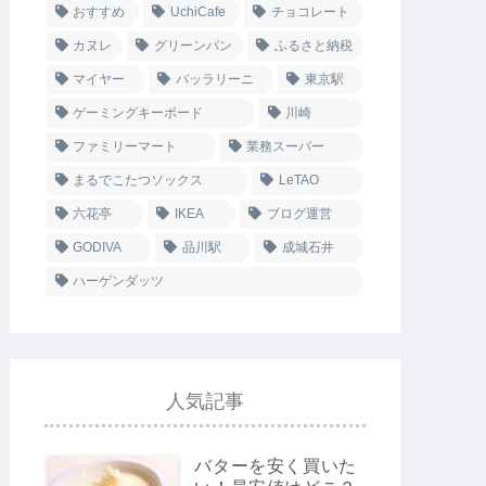
おすすめ
UchiCafe
チョコレート
カヌレ
グリーンパン
ふるさと納税
マイヤー
バッラリーニ
東京駅
ゲーミングキーボード
川崎
ファミリーマート
業務スーパー
まるでこたつソックス
LeTAO
六花亭
IKEA
ブログ運営
GODIVA
品川駅
成城石井
ハーゲンダッツ
人気記事
バターを安く買いた