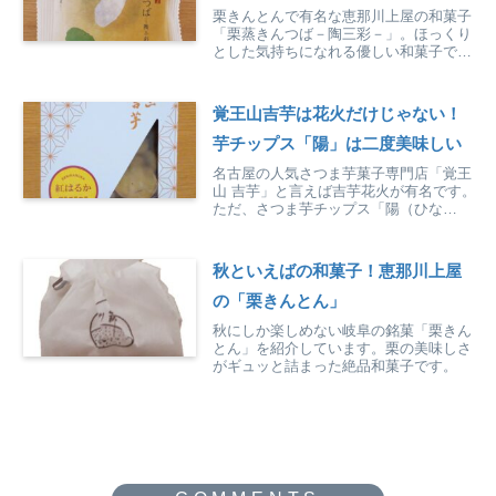
栗きんとんで有名な恵那川上屋の和菓子
「栗蒸きんつば－陶三彩－」。ほっくり
とした気持ちになれる優しい和菓子で
す。
覚王山吉芋は花火だけじゃない！
芋チップス「陽」は二度美味しい
名古屋の人気さつま芋菓子専門店「覚王
山 吉芋」と言えば吉芋花火が有名です。
ただ、さつま芋チップス「陽（ひな
た）」はさらにお土産におすすめ！味変
を楽しめるちょっと変わった逸品です。
秋といえばの和菓子！恵那川上屋
の「栗きんとん」
秋にしか楽しめない岐阜の銘菓「栗きん
とん」を紹介しています。栗の美味しさ
がギュッと詰まった絶品和菓子です。