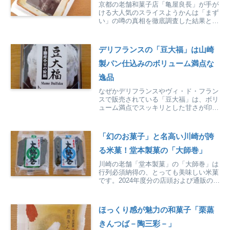
京都の老舗和菓子店「亀屋良長」が手が
ける大人気のスライスようかんは「まず
い」の噂の真相を徹底調査した結果と、
実際に食べてみた感想をありのままに紹
介しています。
デリフランスの「豆大福」は山崎
製パン仕込みのボリューム満点な
逸品
なぜかデリフランスやヴィ・ド・フラン
スで販売されている「豆大福」は、ボリ
ューム満点でスッキリとした甘さが印象
的な大福です。その魅力や詳細を徹底紹
介しています。
「幻のお菓子」と名高い川崎が誇
る米菓！堂本製菓の「大師巻」
川崎の老舗「堂本製菓」の「大師巻」は
行列必須納得の、とっても美味しい米菓
です。2024年度分の店頭および通販の予
約は、2023年1月開始です。
ほっくり感が魅力の和菓子「栗蒸
きんつば－陶三彩－」