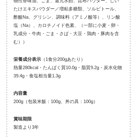
物性香味油、ごま、還元水飴、昆布パウダー、しい
たけエキスパウダー／増粘多糖類、ソルビトール、
酢酸Na、グリシン、調味料（アミノ酸等）、リン酸
塩（Na）、カロチノイド色素、（一部に小麦・卵・
乳成分・牛肉・ごま・さば・大豆・鶏肉・豚肉を含
む））
栄養成分表示
（1食分200gあたり）
熱量280kcal・たんぱく質10.0g・脂質9.2g・炭水化物
39.4g・食塩相当量1.3g
内容量
200g（包装米飯：100g、丼の具：100g）
賞味期限
製造より3年