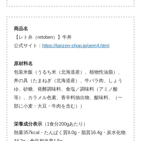
商品名
【レト弁（retoben）】牛丼
公式サイト：
https://tanzen-shop.jp/oem4.html
原材料名
包装米飯（うるち米（北海道産）、植物性油脂）、
丼の具（たまねぎ（北海道産）、牛バラ肉、しょう
ゆ、砂糖、発酵調味料、食塩／調味料（アミノ酸
等）、カラメル色素、香辛料抽出物、酸味料、（一
部に小麦・大豆・牛肉を含む））
栄養成分表示
（1食分200gあたり）
熱量357kcal・たんぱく質8.0g・脂質16.4g・炭水化物
44.2g・食塩相当量1.5g