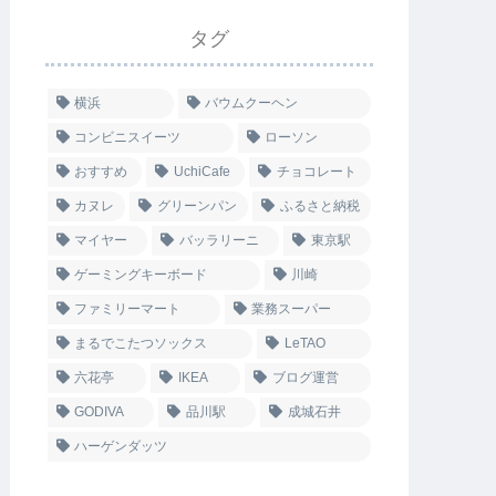
タグ
横浜
バウムクーヘン
コンビニスイーツ
ローソン
おすすめ
UchiCafe
チョコレート
カヌレ
グリーンパン
ふるさと納税
マイヤー
バッラリーニ
東京駅
ゲーミングキーボード
川崎
ファミリーマート
業務スーパー
まるでこたつソックス
LeTAO
六花亭
IKEA
ブログ運営
GODIVA
品川駅
成城石井
ハーゲンダッツ