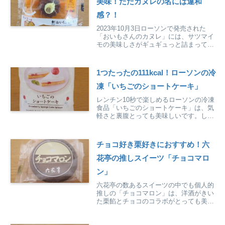
美味！ただカヌレの名には違和
感？！
2023年10月3日ローソンで発売された
「おいもさんのカヌレ」には、サツマイ
モの美味しさがギュギュっと詰まってい
ます。お芋好きは要チェック！
1つたったの111kcal！ローソンの冷
凍「いちごのショートケーキ」
レンチン10秒で楽しめるローソンの冷凍
食品「いちごのショートケーキ」は、気
軽さと裏腹とっても美味しいです。しか
も、1つ111kcalと小腹に嬉しいサイズ感
も魅力です。
チョコ好き栗好きにおすすめ！六
花亭の推しスイーツ「チョコマロ
ン」
六花亭の数あるスイーツの中でも個人的
推しの「チョコマロン」は、洋酒がきい
た栗餡とチョコのコラボがとっても美味
しいスイーツです。その魅力を徹底紹介
しています。