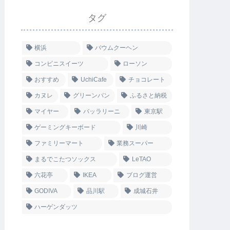
タグ
横浜
バウムクーヘン
コンビニスイーツ
ローソン
おすすめ
UchiCafe
チョコレート
カヌレ
グリーンパン
ふるさと納税
マイヤー
バッラリーニ
東京駅
ゲーミングキーボード
川崎
ファミリーマート
業務スーパー
まるでこたつソックス
LeTAO
六花亭
IKEA
ブログ運営
GODIVA
品川駅
成城石井
ハーゲンダッツ