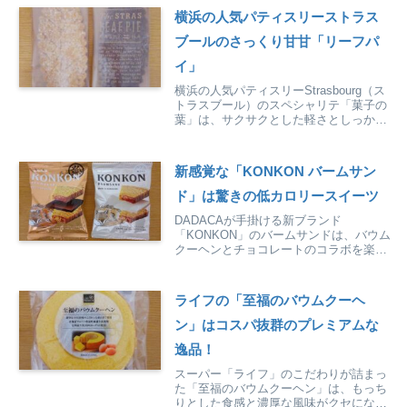
横浜の人気パティスリーストラス
ブールのさっくり甘甘「リーフパ
イ」
横浜の人気パティスリーStrasbourg（ス
トラスブール）のスペシャリテ「菓子の
葉」は、サクサクとした軽さとしっかり
とした甘さが美味しいリーフパイです。
新感覚な「KONKON バームサン
ド」は驚きの低カロリースイーツ
DADACAが手掛ける新ブランド
「KONKON」のバームサンドは、バウム
クーヘンとチョコレートのコラボを楽し
める不思議なほど低カロリーな新感覚ス
イーツです。
ライフの「至福のバウムクーヘ
ン」はコスパ抜群のプレミアムな
逸品！
スーパー「ライフ」のこだわりが詰まっ
た「至福のバウムクーヘン」は、もっち
りとした食感と濃厚な風味がクセにな