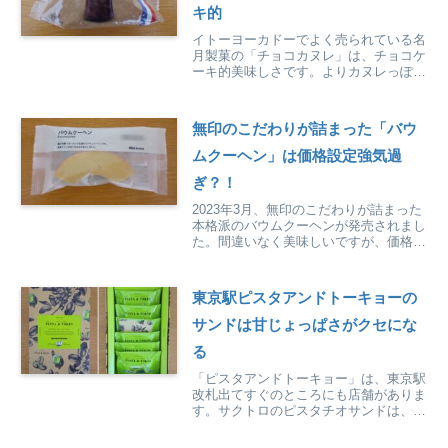
キ的
イトーヨーカドーでよく売られている名
月製菓の「チョコカヌレ」は、チョコケ
ーキ的美味しさです。よりカヌレっぽさ
を楽しみたいなら、焼くのがおすすめで
す。
無印のこだわりが詰まった「バウ
ムクーヘン」は価格設定強気過
ぎ？！
2023年3月、無印のこだわりが詰まった
本格派のバウムクーヘンが発売されまし
た。間違いなく美味しいですが、価格は
少々強気？！そのせいか、最近よく半額
になっています。
東京駅ピスタアンドトーキョーの
サンドは甘じょっぱさがクセにな
る
「ピスタアンドトーキョー」は、東京駅
改札出てすぐのところにも店舗がありま
す。サクトロのピスタチオサンドは、甘
じょっぱさがクセになる美味しさです。