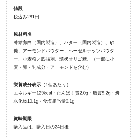
値段
税込み281円
原材料名
凍結卵白（国内製造）、バター（国内製造）、砂
糖、アーモンドパウダー、ヘーゼルナッツパウダ
ー、小麦粉／膨張剤、環状オリゴ糖、（一部に小
麦・卵・乳成分・アーモンドを含む）
栄養成分表示
（1個あたり）
エネルギー129kcal・たんぱく質2.0g・脂質9.2g・炭
水化物10.1g・食塩相当量0.1g
賞味期限
購入品は、購入日の24日後