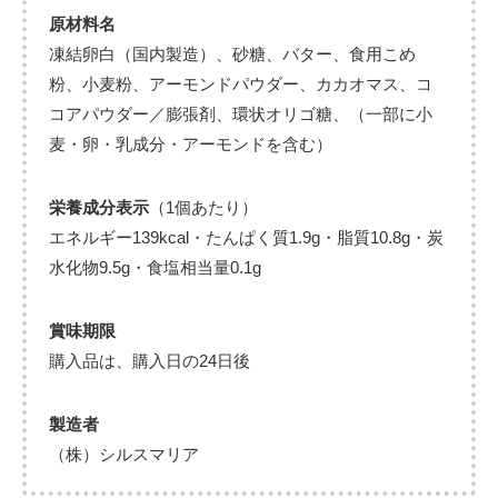
原材料名
凍結卵白（国内製造）、砂糖、バター、食用こめ
粉、小麦粉、アーモンドパウダー、カカオマス、コ
コアパウダー／膨張剤、環状オリゴ糖、（一部に小
麦・卵・乳成分・アーモンドを含む）
栄養成分表示
（1個あたり）
エネルギー139kcal・たんぱく質1.9g・脂質10.8g・炭
水化物9.5g・食塩相当量0.1g
賞味期限
購入品は、購入日の24日後
製造者
（株）シルスマリア