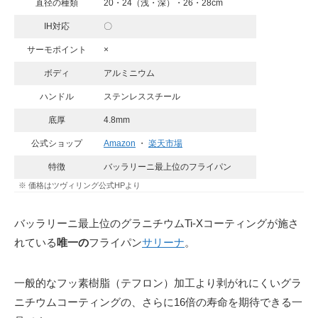
直径の種類
20・24（浅・深）・26・28cm
IH対応
〇
サーモポイント
×
ボディ
アルミニウム
ハンドル
ステンレススチール
底厚
4.8mm
公式ショップ
Amazon
・
楽天市場
特徴
バッラリーニ最上位のフライパン
※ 価格はツヴィリング公式HPより
バッラリーニ最上位のグラニチウムTi-Xコーティングが施さ
れている
唯一の
フライパン
サリーナ
。
一般的なフッ素樹脂（テフロン）加工より剥がれにくいグラ
ニチウムコーティングの、さらに16倍の寿命を期待できる一