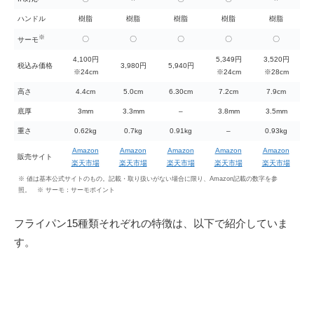
ハンドル
樹脂
樹脂
樹脂
樹脂
樹脂
※
〇
〇
〇
〇
〇
サーモ
4,100円
5,349円
3,520円
税込み価格
3,980円
5,940円
※24cm
※24cm
※28cm
高さ
4.4cm
5.0cm
6.30cm
7.2cm
7.9cm
底厚
3mm
3.3mm
–
3.8mm
3.5mm
重さ
0.62kg
0.7kg
0.91kg
–
0.93kg
Amazon
Amazon
Amazon
Amazon
Amazon
販売サイト
楽天市場
楽天市場
楽天市場
楽天市場
楽天市場
※ 値は基本公式サイトのもの。記載・取り扱いがない場合に限り、Amazon記載の数字を参
照。 ※ サーモ：サーモポイント
フライパン15種類それぞれの特徴は、以下で紹介していま
す。