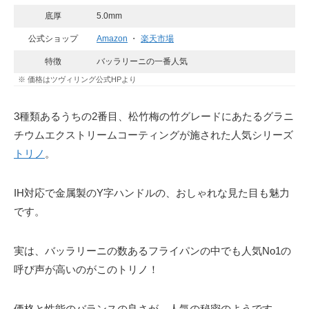
底厚
5.0mm
公式ショップ
Amazon
・
楽天市場
特徴
バッラリーニの一番人気
※ 価格はツヴィリング公式HPより
3種類あるうちの2番目、松竹梅の竹グレードにあたるグラニ
チウムエクストリームコーティングが施された人気シリーズ
トリノ
。
IH対応で金属製のY字ハンドルの、おしゃれな見た目も魅力
です。
実は、バッラリーニの数あるフライパンの中でも人気No1の
呼び声が高いのがこのトリノ！
価格と性能のバランスの良さが、人気の秘密のようです。