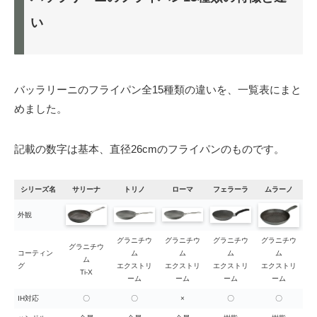
い
バッラリーニのフライパン全15種類の違いを、一覧表にまと
めました。
記載の数字は基本、直径26cmのフライパンのものです。
シリーズ名
サリーナ
トリノ
ローマ
フェラーラ
ムラーノ
外観
グラニチウ
グラニチウ
グラニチウ
グラニチウ
グラニチウ
コーティン
ム
ム
ム
ム
ム
グ
エクストリ
エクストリ
エクストリ
エクストリ
Ti-X
ーム
ーム
ーム
ーム
IH対応
〇
〇
×
〇
〇