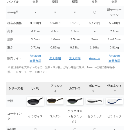
ハンドル
樹脂
樹脂
樹脂
樹脂
樹脂
新サーモー
※
×
×
×
〇
サーモ
ション
税込み価格
3,630円
5,940円
5,170円
5,172円
5,940円
高さ
4.2cm
4.1cm
4.1cm
–
7.1cm
底厚
3.5mm
4.0mm
3.5mm
5mm
4～4.5mm
重さ
0.71kg
0.82kg
0.73kg
1.10kg
0.81kg
Amazon
Amazon
販売サイト
楽天市場
楽天市場
Amazon
楽天市場
楽天市場
※ 値は基本公式サイトのもの。記載・取り扱いがない場合に限り、Amazon記載の数字を参
照。 ※ サーモ：サーモポイント
アマルフ
ボローニ
ヴェネツィ
シリーズ名
リパリ
カプレラ
ィ
ャ
ア
外観
ケラグロス
コーティン
ケラヴィス
コルタン
（セラミッ
セラミック
セラミック
グ
ク）
IH対応
〇
×
〇
〇
×