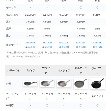
ハンドル
金属
金属
金属
樹脂
樹脂
※
×
×
×
〇
〇
サーモ
税込み価格
11,990円
8,140円
6,930円
5,940円
8,250円
高さ
7.60cm
4.60cm
4.60cm
4.60cm
–
底厚
4.8mm
5mm
–
4.5mm
5mm
重さ
1.24kg
1.01kg
1.03kg
0.85kg
1.12kg
Amazon
Amazon
Amazon
Amazon
Amazon
販売サイト
楽天市場
楽天市場
楽天市場
楽天市場
楽天市場
※ 値は基本公式サイトのもの。記載・取り扱いがない場合に限り、Amazon記載の数字を参
照。 ※ サーモ：サーモポイント
アラゴー
サルデーニ
ヴィピテー
シリーズ名
パヴィア
オスティア
ナ
ャ
ノ
外観
コーティン
グラニチウ
グラニチウ
グラニチウ
グラニチウ
ネロライト
グ
ム
ム
ム
ム
IH対応
×
〇
×
〇
〇