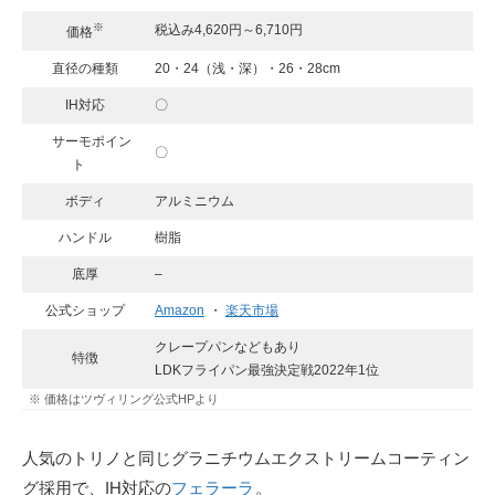
※
税込み4,620円～6,710円
価格
直径の種類
20・24（浅・深）・26・28cm
IH対応
〇
サーモポイン
〇
ト
ボディ
アルミニウム
ハンドル
樹脂
底厚
–
公式ショップ
Amazon
・
楽天市場
クレープパンなどもあり
特徴
LDKフライパン最強決定戦2022年1位
※ 価格はツヴィリング公式HPより
人気のトリノと同じグラニチウムエクストリームコーティン
グ採用で、IH対応の
フェラーラ
。