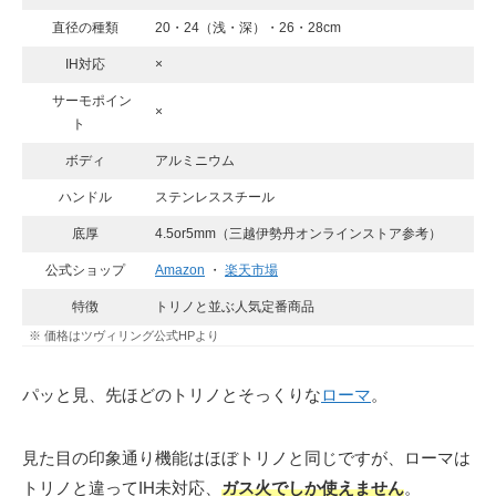
直径の種類
20・24（浅・深）・26・28cm
IH対応
×
サーモポイン
×
ト
ボディ
アルミニウム
ハンドル
ステンレススチール
底厚
4.5or5mm（三越伊勢丹オンラインストア参考）
公式ショップ
Amazon
・
楽天市場
特徴
トリノと並ぶ人気定番商品
※ 価格はツヴィリング公式HPより
パッと見、先ほどのトリノとそっくりな
ローマ
。
見た目の印象通り機能はほぼトリノと同じですが、ローマは
トリノと違ってIH未対応、
ガス火でしか使えません
。