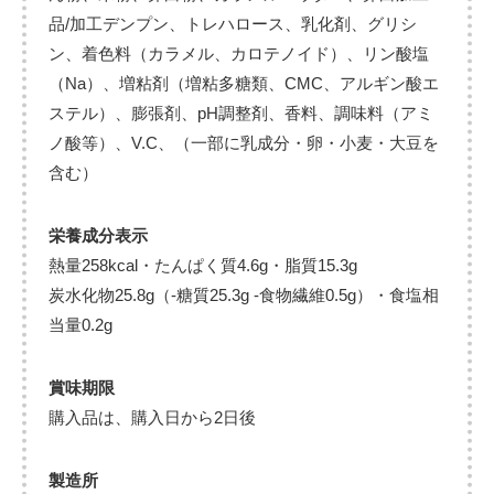
品/加工デンプン、トレハロース、乳化剤、グリシ
ン、着色料（カラメル、カロテノイド）、リン酸塩
（Na）、増粘剤（増粘多糖類、CMC、アルギン酸エ
ステル）、膨張剤、pH調整剤、香料、調味料（アミ
ノ酸等）、V.C、（一部に乳成分・卵・小麦・大豆を
含む）
栄養成分表示
熱量258kcal・たんぱく質4.6g・脂質15.3g
炭水化物25.8g（-糖質25.3g -食物繊維0.5g）・食塩相
当量0.2g
賞味期限
購入品は、購入日から2日後
製造所