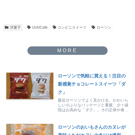
洋菓子
UchiCafe
コンビニスイーツ
ローソン
ローソンで気軽に買える！注目の
新感覚チョコレートスイーツ「ダ
ク」
最近ローソンでよく見かける、かわいら
しい小ぶりなパッケージと裏腹、少々値
段はお高めな「ダク」。その正体や食べ
た感想を徹底紹介しています。
ローソンのおいもさんのカヌレが