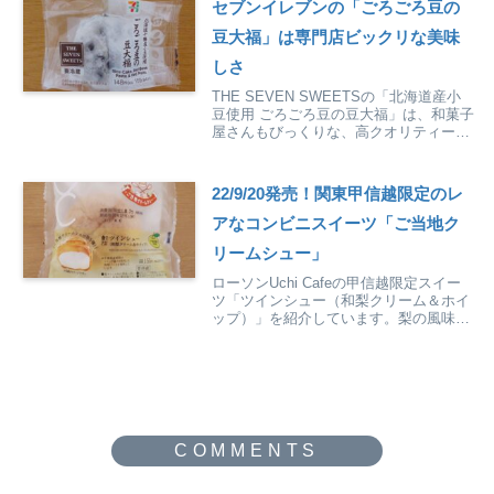
セブンイレブンの「ごろごろ豆の
豆大福」は専門店ビックリな美味
しさ
THE SEVEN SWEETSの「北海道産小
豆使用 ごろごろ豆の豆大福」は、和菓子
屋さんもびっくりな、高クオリティーな
豆大福です。しかも、コスパも抜群で
す。
22/9/20発売！関東甲信越限定のレ
アなコンビニスイーツ「ご当地ク
リームシュー」
ローソンUchi Cafeの甲信越限定スイー
ツ「ツインシュー（和梨クリーム＆ホイ
ップ）」を紹介しています。梨の風味し
っかりの、ユニークなシューです。