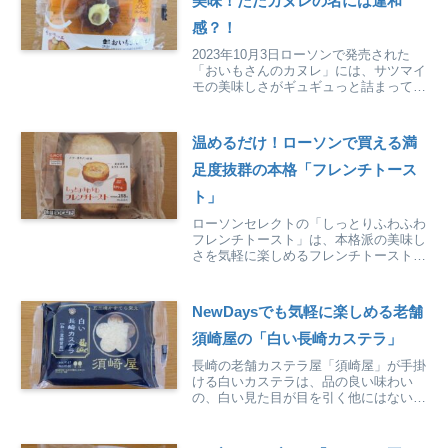
美味！ただカヌレの名には違和
感？！
2023年10月3日ローソンで発売された
「おいもさんのカヌレ」には、サツマイ
モの美味しさがギュギュっと詰まってい
ます。お芋好きは要チェック！
温めるだけ！ローソンで買える満
足度抜群の本格「フレンチトース
ト」
ローソンセレクトの「しっとりふわふわ
フレンチトースト」は、本格派の美味し
さを気軽に楽しめるフレンチトーストで
す。しかも、冷蔵で日持ちします。
NewDaysでも気軽に楽しめる老舗
須崎屋の「白い長崎カステラ」
長崎の老舗カステラ屋「須崎屋」が手掛
ける白いカステラは、品の良い味わい
の、白い見た目が目を引く他にはないカ
ステラです。その味はNewDaysでも気軽
に買えます。