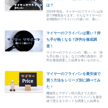
は？
2024年現在、マイヤーのフライパンは全
部で9種類あります。そんなマイヤーの
全9種類のフライパンの違いや、違いを
踏まえたおすすめの選び方を紹介してい
ます。
マイヤーのフライパンは重い？持
ち手が熱くなる？評判を徹底調
査！
マイヤーのフライパンの「重い」や「持
ち手が熱くなる」などの噂の真相や、評
判を徹底調査した結果を良いものから悪
いまでありのままに紹介しています。
マイヤーのフライパンを最安値で
買う方法をシリーズ別に調べてみ
た！
機能性とデザイン性の高さで人気の
Meyer（マイヤー）のフライパンを最安
値で買えるスポットを調査した結果を、
シリーズ別にまとめてみました。