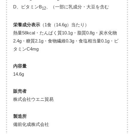
D、ビタミンB
、（一部に乳成分・大豆を含む
12
栄養成分表示
（1食（14.6g）当たり）
熱量58kcal・たんぱく質10.1g・脂質0.8g・炭水化物
2.4g・糖質2.1g・食物繊維0.3g・食塩相当量0.1g・ビ
タミンC4mg
内容量
14.6g
販売者
株式会社ウエニ貿易
製造所
備前化成株式会社