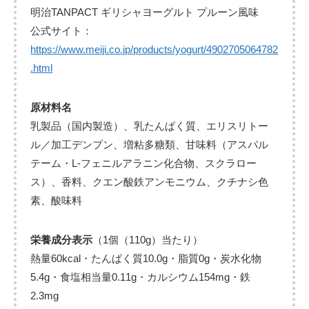
明治TANPACT ギリシャヨーグルト プルーン風味
公式サイト：
https://www.meiji.co.jp/products/yogurt/4902705064782
.html
原材料名
乳製品（国内製造）、乳たんぱく質、エリスリトー
ル／加工デンプン、増粘多糖類、甘味料（アスパル
テーム・L-フェニルアラニン化合物、スクラロー
ス）、香料、クエン酸鉄アンモニウム、クチナシ色
素、酸味料
栄養成分表示
（1個（110g）当たり）
熱量60kcal・たんぱく質10.0g・脂質0g・炭水化物
5.4g・食塩相当量0.11g・カルシウム154mg・鉄
2.3mg