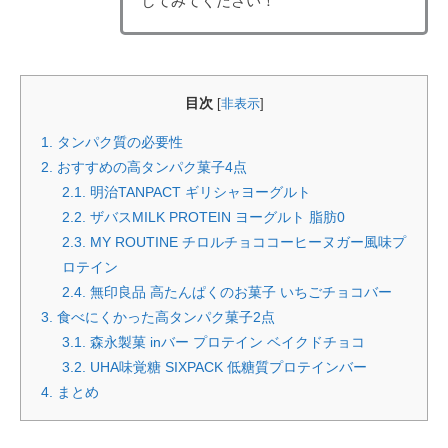
してみてください！
目次
[
非表示
]
1.
タンパク質の必要性
2.
おすすめの高タンパク菓子4点
2.1.
明治TANPACT ギリシャヨーグルト
2.2.
ザバスMILK PROTEIN ヨーグルト 脂肪0
2.3.
MY ROUTINE チロルチョココーヒーヌガー風味プ
ロテイン
2.4.
無印良品 高たんぱくのお菓子 いちごチョコバー
3.
食べにくかった高タンパク菓子2点
3.1.
森永製菓 inバー プロテイン ベイクドチョコ
3.2.
UHA味覚糖 SIXPACK 低糖質プロテインバー
4.
まとめ