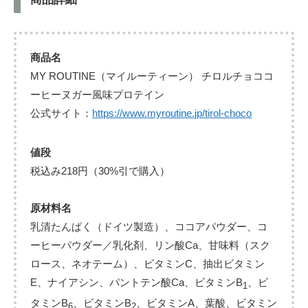
商品名
MY ROUTINE（マイルーティーン） チロルチョココ
ーヒーヌガー風味プロテイン
公式サイト：
https://www.myroutine.jp/tirol-choco
値段
税込み218円（30%引で購入）
原材料名
乳清たんぱく（ドイツ製造）、ココアパウダー、コ
ーヒーパウダー／乳化剤、リン酸Ca、甘味料（スク
ロース、ネオテーム）、ビタミンC、抽出ビタミン
E、ナイアシン、パントテン酸Ca、ビタミンB
、ビ
1
タミンB
、ビタミンB
、ビタミンA、葉酸、ビタミン
6
2