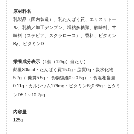
原材料名
乳製品（国内製造）、乳たんぱく質、エリスリトー
ル、乳糖／加工デンプン、増粘多糖類、酸味料、甘
味料（ステビア、スクラロース）、香料、ビタミン
B
、ビタミンD
6
栄養成分表示
（1個（125g）当たり）
熱量80kcal・たんぱく質15.0g・脂質0g・炭水化物
5.7g（-糖質5.5g・-食物繊維0～0.5g）・食塩相当量
0.11g・カルシウム179mg・ビタミンB
0.65g・ビタミ
6
ンD5.1～10.2μg
内容量
125g